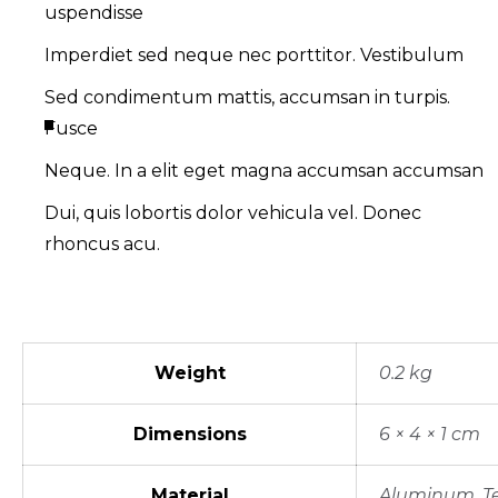
uspendisse
Imperdiet sed neque nec porttitor. Vestibulum
Sed condimentum mattis, accumsan in turpis.
Fusce
Neque. In a elit eget magna accumsan accumsan
Dui, quis lobortis dolor vehicula vel. Donec
rhoncus acu.
Weight
0.2 kg
Dimensions
6 × 4 × 1 cm
Material
Aluminum, T