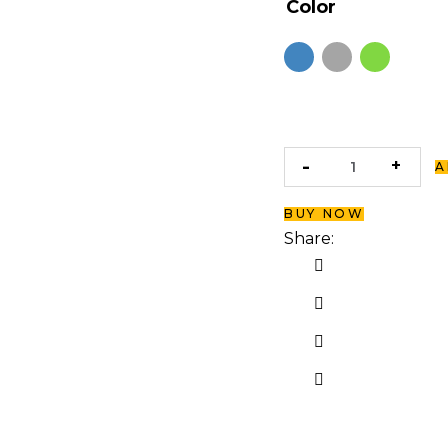
Color
A
BUY NOW
Share: