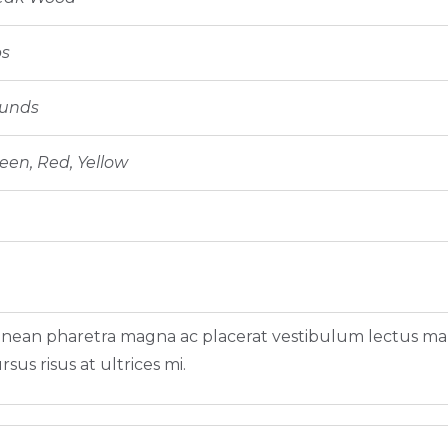
bs
ounds
reen, Red, Yellow
 aenean pharetra magna ac placerat vestibulum lectus ma
rsus risus at ultrices mi.