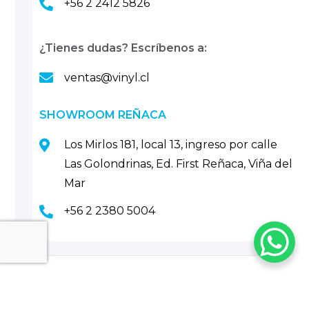
+56 2 2412 5826
¿Tienes dudas? Escríbenos a:
ventas@vinyl.cl
SHOWROOM REÑACA
Los Mirlos 181, local 13, ingreso por calle
Las Golondrinas, Ed. First Reñaca, Viña del
Mar
+56 2 2380 5004
CONTÁCTANOS