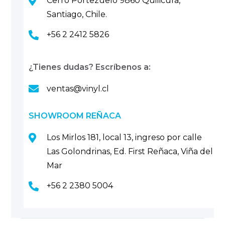
Cerro Portezuelo 9860 Quilicura,
Santiago, Chile.
+56 2 2412 5826
¿Tienes dudas? Escríbenos a:
ventas@vinyl.cl
SHOWROOM REÑACA
Los Mirlos 181, local 13, ingreso por calle
Las Golondrinas, Ed. First Reñaca, Viña del
Mar
+56 2 2380 5004